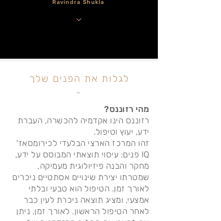
Ravindra Shukla
לגלות את הפנים שלך
-
מהי רזוננס?
רזוננס הינו אקדמיה להכשרה, העברת
ידע, יעוץ וטיפול.
זהו המרכז הארצי הבלעדי לכירומסאז'
IQ פנים: עיסוי תוצאתי המבוסס על ידע,
מחקר והבנה פיזיולוגית מעמיקה,
שמטרתו יצירת שינויים אסתטיים ניכרים
לאורך זמן. הטיפול הוא טבעי ובלתי
אמצעי, ומציג תוצאה ניכרת לעין כבר
לאחר הטיפול הראשון. לאורך זמן, ניתן