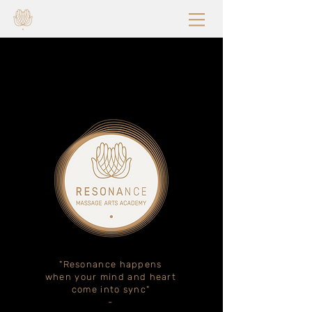
"Resonance happens
when your mind and heart
come into sync"
-