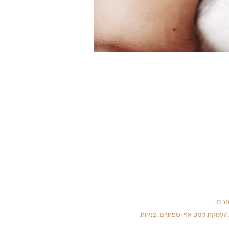
נים.
מצעי,שיבוש מתאר הפנים,העמקת קמט אף-שפתיים, צניחת 