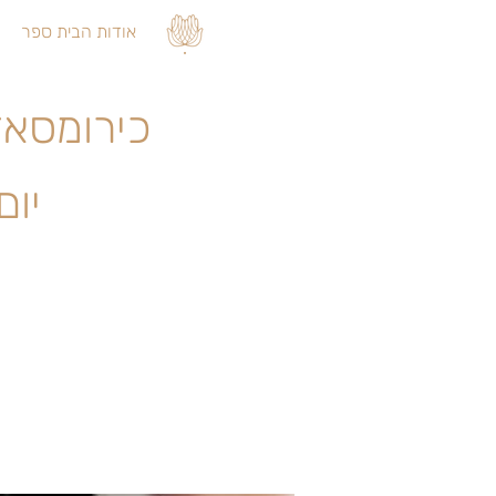
אודות הבית ספר
כירומסאז' IQ2 | רוסית | ***נותרו 4 מ
יום א׳