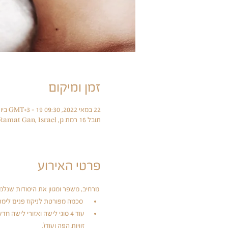
זמן ומיקום
22 במאי 2022, 09:30 GMT‎+3‎ – 19 ביוני 2022, 14:30 GMT‎+3‎
תובל 16 רמת גן, Tuval St 16, Ramat Gan, Israel
פרטי האירוע
 מרחיב, משפר ומגוון את היסודות שנלמ
 סכמה מפורטת לניקוז פנים לימפ
זוויות הפה ועוד(.