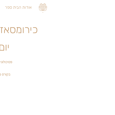
אודות הבית ספר
כירומסאז' IQ3 | רוסית | ***לא נותרו מקומ
יום ב׳
פסיכולוגי
בקורס נ