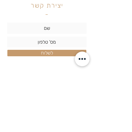
יצירת קשר
-
לשלוח
רזוננס | אקדמיה לאומנויות העיסוי
רח' שוהם 2,
רמת גן (מתחם הבורסה)
077-6426608
info@resonance.org.il
מדיניות פרטיות