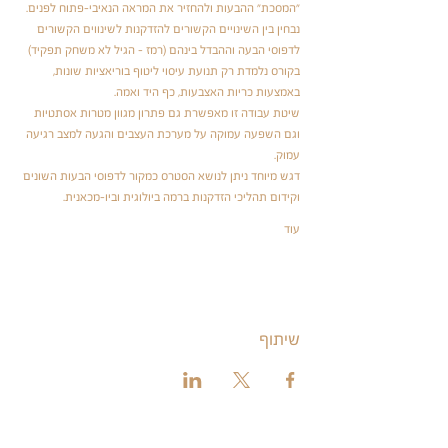
"המסכת" ההבעות ולהחזיר את המראה הנאיבי-פתוח לפנים.
נבחין בין השינויים הקשורים להזדקנות לשינווים הקשורים 
לדפוסי הבעה וההבדל בינהם (רמז - הגיל לא משחק תפקיד)
בקורס נלמדת רק תנועת עיסוי ליטוף בוריאציות שונות, 
באמצעות כריות האצבעות, כף היד ואמה.
שיטת עבודה זו מאפשרת גם פתרון מגוון מטרות אסתטיות 
וגם השפעה עמוקה על מערכת העצבים והגעה למצב רגיעה 
עמוק.
דגש מיוחד ניתן לנושא הסטרס כמקור לדפוסי הבעות השונים 
וקידום תהליכי הזדקנות ברמה ביולוגית וביו-מכאנית.
עוד
שיתוף